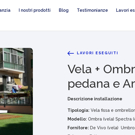
anzia
I nostri prodotti
Blog
Testimonianze
Lavori es
LAVORI ESEGUITI
Vela + Ombr
pedana e Ar
Descrizione installazione
Tipologia:
Vela fissa e ombrello
Modello:
Ombra (vela) Spectra (
Fornitore:
De Vivo (vela) Umbro