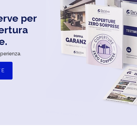
serve per
ertura
e.
sperienza.
TE